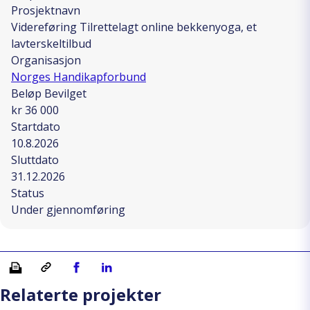
Prosjektnavn
Videreføring Tilrettelagt online bekkenyoga, et
lavterskeltilbud
Organisasjon
Norges Handikapforbund
Beløp Bevilget
kr 36 000
Startdato
10.8.2026
Sluttdato
31.12.2026
Status
Under gjennomføring
Skriv ut
Kopiera länk
Del på Facebook
Del på Linkedin
Relaterte projekter