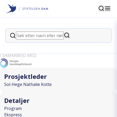
Søk
Stiftelsen Dam
back
Søk
Videreføring Tilrettelagt online
Søk
bekkenyoga, et lavterskeltilbud
I SAMARBEID MED
Prosjektleder
Sol-Hege Nathalie Kotte
Detaljer
Program
Ekspress