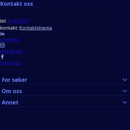
Kontakt oss
tel:
22405370
kontakt:
Kontaktskjema
Follow us
LinkedIn
Instagram
Facebook
For søker
Om oss
Annet