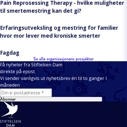
Pain Reprosessing Therapy - hvilke muligheter
til smertemestring kan det gi?
Erfaringsutveksling og mestring for familier
hvor mor lever med kroniske smerter
Fagdag
Se alle organisasjonens prosjekter
Få nyheter fra Stiftelsen Dam
direkte på epost
Vi sender vanligvis ut nyhetsbrev én til to ganger i
måneden
E-mail
Abonner
Bunntekst