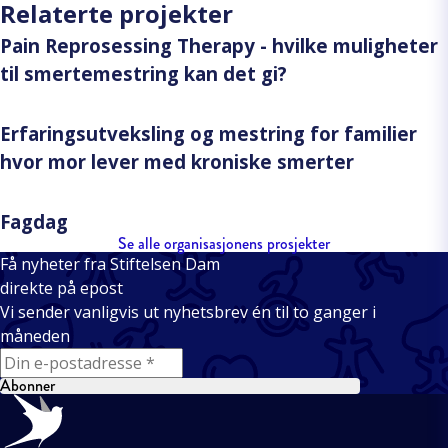
Relaterte projekter
Pain Reprosessing Therapy - hvilke muligheter
til smertemestring kan det gi?
Erfaringsutveksling og mestring for familier
hvor mor lever med kroniske smerter
Fagdag
Se alle organisasjonens prosjekter
Få nyheter fra Stiftelsen Dam
direkte på epost
Vi sender vanligvis ut nyhetsbrev én til to ganger i
måneden
E-mail
Abonner
Bunntekst