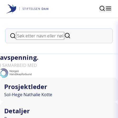
Søk
Stiftelsen Dam
back
Søk
Videreføring Tilrettelagt online
Søk
liggende bekkenyoga med fokus på
avspenning.
I SAMARBEID MED
Prosjektleder
Sol-Hege Nathalie Kotte
Detaljer