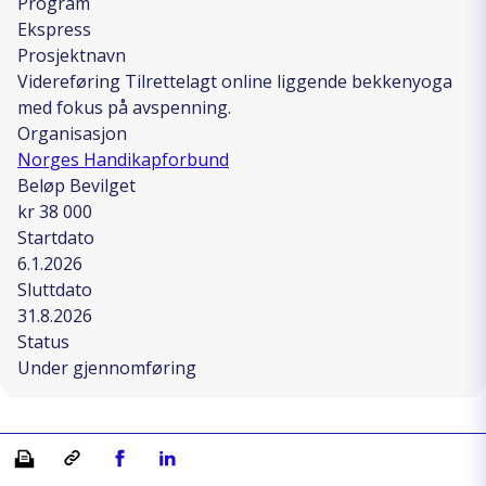
Program
Ekspress
Prosjektnavn
Videreføring Tilrettelagt online liggende bekkenyoga
med fokus på avspenning.
Organisasjon
Norges Handikapforbund
Beløp Bevilget
kr 38 000
Startdato
6.1.2026
Sluttdato
31.8.2026
Status
Under gjennomføring
Skriv ut
Kopiera länk
Del på Facebook
Del på Linkedin