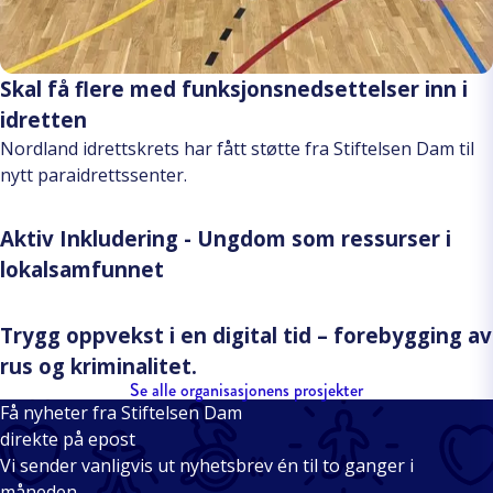
Skal få flere med funksjonsnedsettelser inn i
idretten
Nordland idrettskrets har fått støtte fra Stiftelsen Dam til
nytt paraidrettssenter.
Aktiv Inkludering - Ungdom som ressurser i
lokalsamfunnet
Trygg oppvekst i en digital tid – forebygging av
rus og kriminalitet.
Se alle organisasjonens prosjekter
Få nyheter fra Stiftelsen Dam
direkte på epost
Vi sender vanligvis ut nyhetsbrev én til to ganger i
måneden