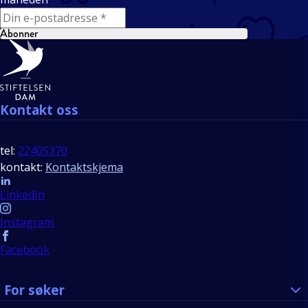
E-mail
Abonner
Bunntekst
Kontakt oss
tel:
22405370
kontakt:
Kontaktskjema
Follow us
LinkedIn
Instagram
Facebook
For søker