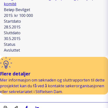
komité
Beløp Bevilget
2015: kr 100 000
Startdato
28.5.2015
Sluttdato
30.5.2015
Status
Avsluttet
Flere detaljer
Mer informasjon om søknaden og sluttrapporten til dette
prosjektet kan du få ved å kontakte søkerorganisasjonen
eller sekretariatet i Stiftelsen Dam.
Skriv ut
Kopiera länk
Del på Facebook
Del på Linkedin