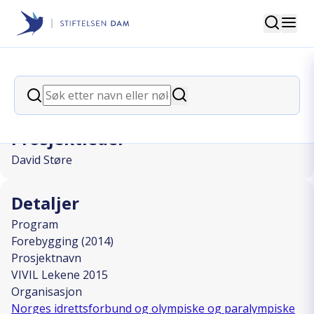
Søk
Stiftelsen Dam
back
Søk
VIVIL Lekene 2015
Søk
Prosjektleder
David Støre
Detaljer
Program
Forebygging (2014)
Prosjektnavn
VIVIL Lekene 2015
Organisasjon
Norges idrettsforbund og olympiske og paralympiske