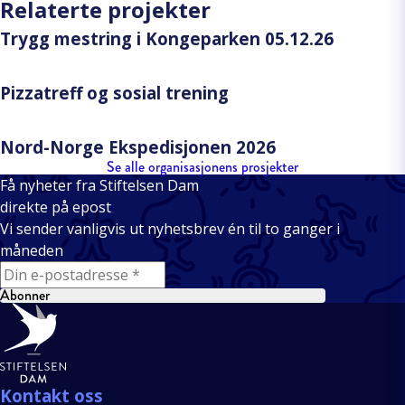
Relaterte projekter
Trygg mestring i Kongeparken 05.12.26
Pizzatreff og sosial trening
Nord-Norge Ekspedisjonen 2026
Se alle organisasjonens prosjekter
Få nyheter fra Stiftelsen Dam
direkte på epost
Vi sender vanligvis ut nyhetsbrev én til to ganger i
måneden
E-mail
Abonner
Bunntekst
Kontakt oss