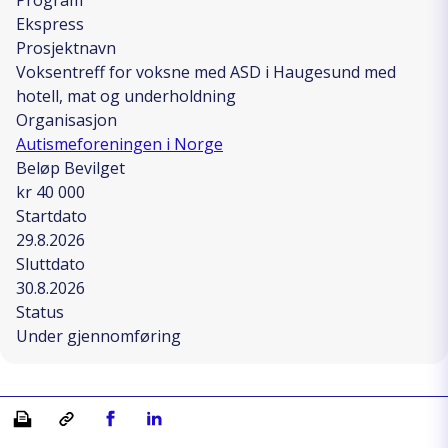
Ekspress
Prosjektnavn
Voksentreff for voksne med ASD i Haugesund med
hotell, mat og underholdning
Organisasjon
Autismeforeningen i Norge
Beløp Bevilget
kr 40 000
Startdato
29.8.2026
Sluttdato
30.8.2026
Status
Under gjennomføring
Skriv ut
Kopiera länk
Del på Facebook
Del på Linkedin