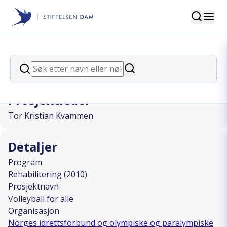
Søk
Stiftelsen Dam
back
Søk
Volleyball for alle
Søk
Prosjektleder
Tor Kristian Kvammen
Detaljer
Program
Rehabilitering (2010)
Prosjektnavn
Volleyball for alle
Organisasjon
Norges idrettsforbund og olympiske og paralympiske