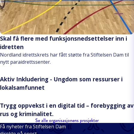
Skal få flere med funksjonsnedsettelser inn i
idretten
Nordland idrettskrets har fått støtte fra Stiftelsen Dam til
nytt paraidrettssenter.
Aktiv Inkludering - Ungdom som ressurser i
lokalsamfunnet
Trygg oppvekst i en digital tid – forebygging av
rus og kriminalitet.
Se alle organisasjonens prosjekter
Få nyheter fra Stiftelsen Dam
direkte på epost