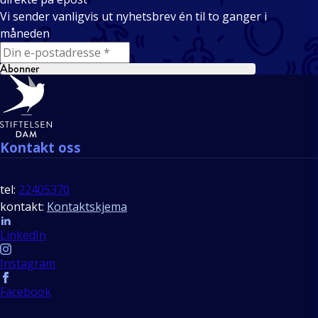
Vi sender vanligvis ut nyhetsbrev én til to ganger i
måneden
E-mail
Abonner
Bunntekst
Kontakt oss
tel:
22405370
kontakt:
Kontaktskjema
Follow us
LinkedIn
Instagram
Facebook