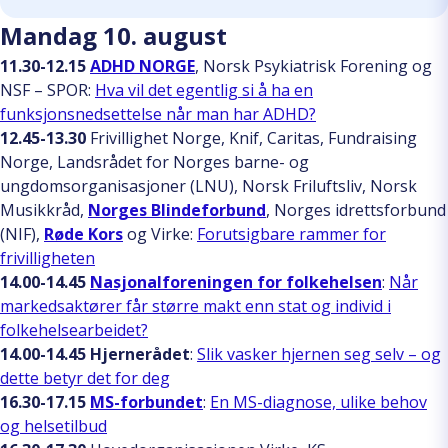
Mandag 10. august
11.30-12.15
ADHD NORGE
, Norsk Psykiatrisk Forening og
NSF – SPOR:
Hva vil det egentlig si å ha en
funksjonsnedsettelse når man har ADHD?
12.45-13.30
Frivillighet Norge, Knif, Caritas, Fundraising
Norge, Landsrådet for Norges barne- og
ungdomsorganisasjoner (LNU), Norsk Friluftsliv, Norsk
Musikkråd,
Norges Blindeforbund
, Norges idrettsforbund
(NIF),
Røde Kors
og Virke:
Forutsigbare rammer for
frivilligheten
14.00-14.45
Nasjonalforeningen for folkehelsen
:
Når
markedsaktører får større makt enn stat og individ i
folkehelsearbeidet?
14.00-14.45
Hjernerådet
:
Slik vasker hjernen seg selv – og
dette betyr det for deg
16.30-17.15
MS-forbundet
:
En MS-diagnose, ulike behov
og helsetilbud