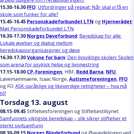
15.30-16.30
FFO
:
Utfordringer på repeat: Når skal vi få en
skole som funker for alle?
15.45-16.45
Personskadeforbundet LTN
og
Hjernerådet
:
Møt Personskadeforbundet LTN
16.30-17.30
Norges Døveforbund
:
Beredskap for alle:
Lokale øvelser og dialog mellom
beredskapsorganisasjoner og døve
16.30-17.30
Voksne for barn
:
Den livsviktige skolen: Skolen
som arena for psykisk helse og livsmestring
17.15-18.00
CP-foreningen
, HBF,
Redd Barna
,
NFU
,
Løvemammaene, Isaac Norge,
Autismeforeningen
,
FFO
og FO:
ASK-språklige og likeverdige rettigheter – hva må
til?
Torsdag 13. august
08.15-09.45
Stiftelsesforeningen og Stiftelsestilsynet:
Samfunnets viktigste beredskap – slik sikrer stiftelser et
sterkt sivilsamfunn
08.30-09.15
Norges Blindeforbund
og Øyeavdelingen ved