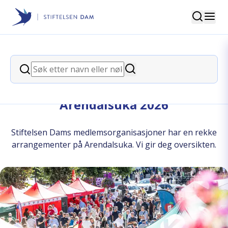
Søk
Stiftelsen Dam
back
Søk
Søk
Møt helsefrivilligheten på
Arendalsuka 2026
Stiftelsen Dams medlemsorganisasjoner har en rekke
arrangementer på Arendalsuka. Vi gir deg oversikten.