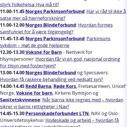
styrk folkehelsa: Hva må til?
11.00-11.45
Norges Parkinsonforbund
:
Har vi råd til ikke å
satse mer på hjerneforskning?
11.00-12.00
Norges Blindeforbund
:
Hvordan formes
samfunnet for å være tilgjengelig?
11.45-13.45
Norges Parkinsonforbund
:
Parkinsons
sykdom – møt de gode hjelperne
12.30-13.30
Voksne for Barn
- Nettverk for
tilsynspersoner:
Hvordan får vi en god, nasjonal ordning
for tilsyn med fosterhjem?
13.00-14.00
Norges Blindeforbund
og Specsavers:
Hvordan få raskere behandling ved nedsatt syn?
14.00-14.45
Redd Barna
,
Røde Kors
, Frelsesarmeen, Unicef
Norge,
Voksne for barn
, Kirkens Bymisjon og
Sanitetskvinnene
:
Når barna ikke regnes med – hvordan
sikrer vi barns rettigheter i Nav?
14.45-15.30
Personskadeforbundet LTN
, NAV og Oslo
Universitetssykehus:
Hodeskade og arbeid – hvordan få
arbeid tidligere inn i rehabiliteringen?