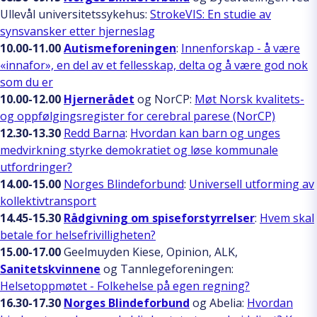
Ullevål universitetssykehus:
StrokeVIS: En studie av
synsvansker etter hjerneslag
10.00-11.00
Autismeforeningen
:
Innenforskap - å være
«innafor», en del av et fellesskap, delta og å være god nok
som du er
10.00-12.00
Hjernerådet
og NorCP:
Møt Norsk kvalitets-
og oppfølgingsregister for cerebral parese (NorCP)
12.30-13.30
Redd Barna
:
Hvordan kan barn og unges
medvirkning styrke demokratiet og løse kommunale
utfordringer?
14.00-15.00
Norges Blindeforbund
:
Universell utforming av
kollektivtransport
14.45-15.30
Rådgivning om spiseforstyrrelser
:
Hvem skal
betale for helsefrivilligheten?
15.00-17.00
Geelmuyden Kiese, Opinion, ALK,
Sanitetskvinnene
og Tannlegeforeningen:
Helsetoppmøtet - Folkehelse på egen regning?
16.30-17.30
Norges Blindeforbund
og Abelia:
Hvordan