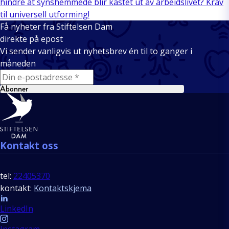
hindre at synshemmede blir kastet ut av arbeidslivet? Krav
til universell utforming!
Få nyheter fra Stiftelsen Dam
direkte på epost
Vi sender vanligvis ut nyhetsbrev én til to ganger i
måneden
E-mail
Abonner
Bunntekst
Kontakt oss
tel:
22405370
kontakt:
Kontaktskjema
Follow us
LinkedIn
Instagram