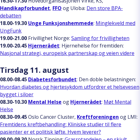
16.30-17.30
Hovedorganisasjonen Virke, KS,
Handikapforbundet
,
FFO
og Uloba:
Den store BPA-
debatten
18.00-19.30
Unge Funksjonshemmede
:
Minglekveld med
UngFunk
19.00-21.00
Frivillighet Norge:
Samling for frivilligheten
19.00-20.45
Hjernerådet
: Hjernehelse for fremtiden:
Nasjonal strategi, europeisk partnerskap og veien videre
Tirsdag 11. august
08.00-08.45
Diabetesforbundet
: Den doble belastningen:
Hvordan diabetes og hjertesykdom utfordrer et helsevesen
bygget i siloer
08.30-10.30
Mental Helse
og
Hjernerådet
:
Møt Mental
Helse
08.30-09.45
Oslo Cancer Cluster,
Kreftforeningen
og LMI:
Fremtidens kreftbehandling: Kliniske studier til flere
pasienter er et politisk løfte. Hvem leverer?
09.00-09.30
Norsk Tipping:
Grasrotandelen – en skjult