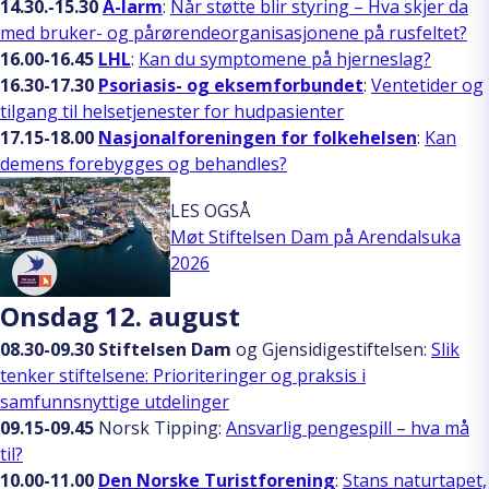
14.30.-15.30
A-larm
:
Når støtte blir styring – Hva skjer da
med bruker- og pårørendeorganisasjonene på rusfeltet?
16.00-16.45
LHL
:
Kan du symptomene på hjerneslag?
16.30-17.30
Psoriasis- og eksemforbundet
:
Ventetider og
tilgang til helsetjenester for hudpasienter
17.15-18.00
Nasjonalforeningen for folkehelsen
:
Kan
demens forebygges og behandles?
LES OGSÅ
Møt Stiftelsen Dam på Arendalsuka
2026
Onsdag 12. august
08.30-09.30
Stiftelsen Dam
og Gjensidigestiftelsen:
Slik
tenker stiftelsene: Prioriteringer og praksis i
samfunnsnyttige utdelinger
09.15-09.45
Norsk Tipping:
Ansvarlig pengespill – hva må
til?
10.00-11.00
Den Norske Turistforening
:
Stans naturtapet,