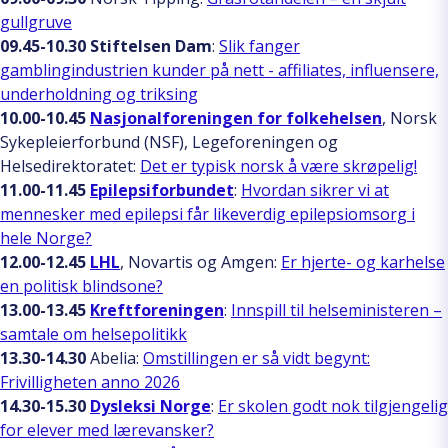
gullgruve
09.45-10.30 Stiftelsen Dam
:
Slik fanger
gamblingindustrien kunder på nett - affiliates, influensere,
underholdning og triksing
10.00-10.45
Nasjonalforeningen for folkehelsen
, Norsk
Sykepleierforbund (NSF), Legeforeningen og
Helsedirektoratet:
Det er typisk norsk å være skrøpelig!
11.00-11.45
Epilepsiforbundet
:
Hvordan sikrer vi at
mennesker med epilepsi får likeverdig epilepsiomsorg i
hele Norge?
12.00-12.45
LHL
, Novartis og Amgen:
Er hjerte- og karhelse
en politisk blindsone?
13.00-13.45
Kreftforeningen
:
Innspill til helseministeren –
samtale om helsepolitikk
13.30-14.30
Abelia:
Omstillingen er så vidt begynt:
Frivilligheten anno 2026
14.30-15.30
Dysleksi Norge
:
Er skolen godt nok tilgjengelig
for elever med lærevansker?