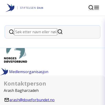
Søk
Stiftelsen Dam
back
Søk
Norges Døveforbund
Søk
Medlemsorganisasjon
Kontaktperson
Arash Bagharzadeh
arash@doveforbundet.no