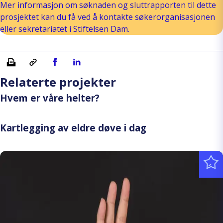
Mer informasjon om søknaden og sluttrapporten til dette
prosjektet kan du få ved å kontakte søkerorganisasjonen
eller sekretariatet i Stiftelsen Dam.
Skriv ut
Kopiera länk
Del på Facebook
Del på Linkedin
Relaterte projekter
Hvem er våre helter?
Kartlegging av eldre døve i dag