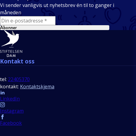
Vi sender vanligvis ut nyhetsbrev én til to ganger i
måneden
E-mail
Abonner
Bunntekst
Kontakt oss
tel:
22405370
kontakt:
Kontaktskjema
Follow us
LinkedIn
Instagram
Facebook