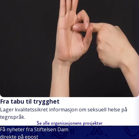
Fra tabu til trygghet
Lager kvalitetssikret informasjon om seksuell helse på
tegnspråk.
Se alle organisasjonens prosjekter
Få nyheter fra Stiftelsen Dam
direkte på epost