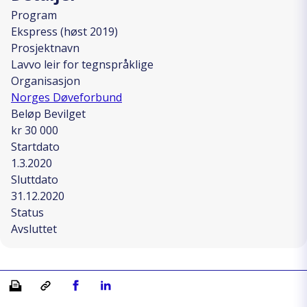
Program
Ekspress (høst 2019)
Prosjektnavn
Lavvo leir for tegnspråklige
Organisasjon
Norges Døveforbund
Beløp Bevilget
kr 30 000
Startdato
1.3.2020
Sluttdato
31.12.2020
Status
Avsluttet
Skriv ut
Kopiera länk
Del på Facebook
Del på Linkedin