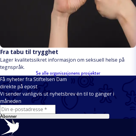
Fra tabu til trygghet
Lager kvalitetssikret informasjon om seksuell helse på
tegnspråk.
Se alle organisasjonens prosjekter
Få nyheter fra Stiftelsen Dam
direkte på epost
Vi sender vanligvis ut nyhetsbrev én til to ganger i
måneden
E-mail
Abonner
Bunntekst