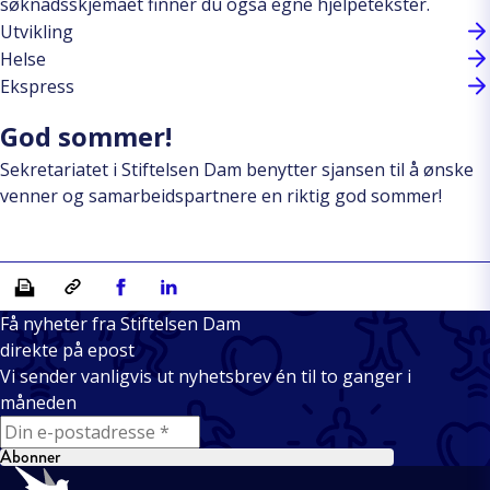
søknadsskjemaet finner du også egne hjelpetekster.
Utvikling
Helse
Ekspress
God sommer!
Sekretariatet i Stiftelsen Dam benytter sjansen til å ønske
venner og samarbeidspartnere en riktig god sommer!
Skriv ut
Kopiera länk
Del på Facebook
Del på Linkedin
Få nyheter fra Stiftelsen Dam
direkte på epost
Vi sender vanligvis ut nyhetsbrev én til to ganger i
måneden
E-mail
Abonner
Bunntekst