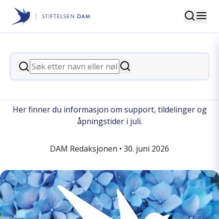
Søk
Stiftelsen Dam
back
Søk
Søk
Sommeren 2026 i Stiftelsen Dam
Her finner du informasjon om support, tildelinger og
åpningstider i juli.
DAM Redaksjonen •
30. juni 2026