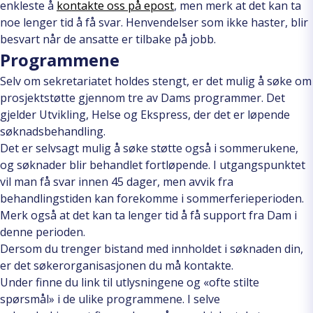
enkleste å
kontakte oss på epost
, men merk at det kan ta
noe lenger tid å få svar. Henvendelser som ikke haster, blir
besvart når de ansatte er tilbake på jobb.
Programmene
Selv om sekretariatet holdes stengt, er det mulig å søke om
prosjektstøtte gjennom tre av Dams programmer. Det
gjelder Utvikling, Helse og Ekspress, der det er løpende
søknadsbehandling.
Det er selvsagt mulig å søke støtte også i sommerukene,
og søknader blir behandlet fortløpende. I utgangspunktet
vil man få svar innen 45 dager, men avvik fra
behandlingstiden kan forekomme i sommerferieperioden.
Merk også at det kan ta lenger tid å få support fra Dam i
denne perioden.
Dersom du trenger bistand med innholdet i søknaden din,
er det søkerorganisasjonen du må kontakte.
Under finne du link til utlysningene og «ofte stilte
spørsmål» i de ulike programmene. I selve