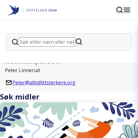
Søk
Stiftelsen Dam
back
Søk
Alltid Litt Sterkere
Søk
Kontaktperson
Peter Linnerud
Peter@alltidlittsterkere.org
Søk midler