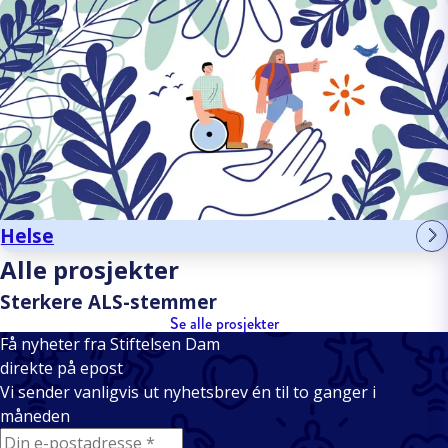
Helse
Alle prosjekter
Sterkere ALS-stemmer
Se alle prosjekter
Få nyheter fra Stiftelsen Dam
direkte på epost
Vi sender vanligvis ut nyhetsbrev én til to ganger i
måneden
E-mail