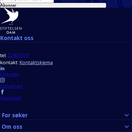
Abonner
Bunntekst
Kontakt oss
tel:
22405370
kontakt:
Kontaktskjema
Follow us
LinkedIn
Instagram
Facebook
For søker
Om oss