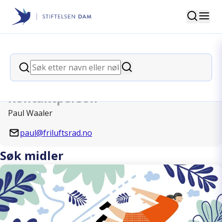
Søk
Stiftelsen Dam
back
Søk
Friluftsrådenes Landsforbund
Søk
Kontaktperson
Paul Waaler
paul@friluftsrad.no
Søk midler