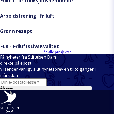
Friluft for funksjonshemmede
Arbeidstrening i friluft
Grønn resept
FLK - FriluftsLivsKvalitet
Se alle prosjekter
Få nyheter fra Stiftelsen Dam
direkte på epost
Vi sender vanligvis ut nyhetsbrev én til to ganger i
måneden
E-mail
Abonner
Bunntekst