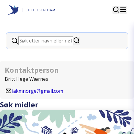
Søk
Stiftelsen Dam
back
Søk
International Association for the
Søk
Karlstad model Norge
Kontaktperson
Britt Hege Wærnes
iakmnorge@gmail.com
Søk midler