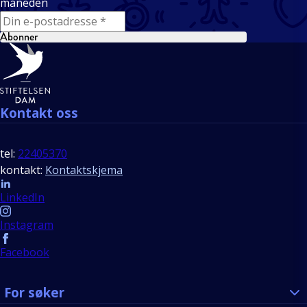
måneden
E-mail
Abonner
Bunntekst
Kontakt oss
tel:
22405370
kontakt:
Kontaktskjema
Follow us
LinkedIn
Instagram
Facebook
For søker