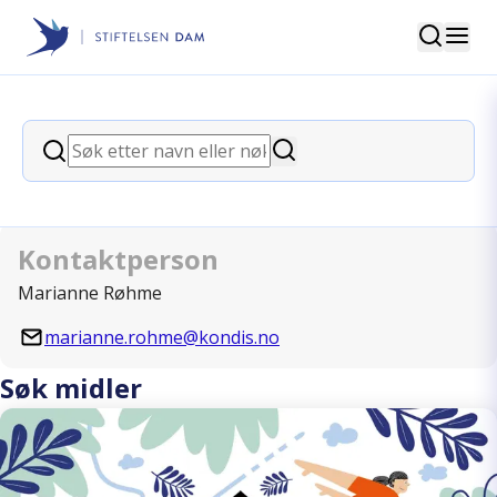
Søk
Stiftelsen Dam
back
Søk
Kondis - norsk organisasjon for
Søk
kondisjonsidrett
Kontaktperson
Marianne Røhme
marianne.rohme@kondis.no
Søk midler