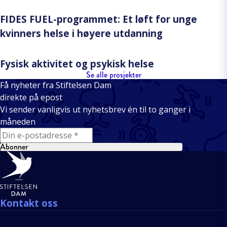
FIDES FUEL-programmet: Et løft for unge
kvinners helse i høyere utdanning
Fysisk aktivitet og psykisk helse
Se alle prosjekter
Få nyheter fra Stiftelsen Dam
direkte på epost
Vi sender vanligvis ut nyhetsbrev én til to ganger i
måneden
E-mail
Abonner
Bunntekst
Kontakt oss