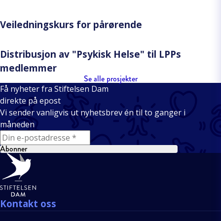
Veiledningskurs for pårørende
Distribusjon av "Psykisk Helse" til LPPs
medlemmer
Se alle prosjekter
Få nyheter fra Stiftelsen Dam
direkte på epost
Vi sender vanligvis ut nyhetsbrev én til to ganger i
måneden
E-mail
Abonner
Bunntekst
Kontakt oss