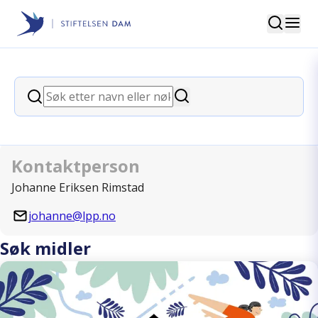
Søk
Stiftelsen Dam
back
Søk
Landsforeningen for Pårørende
Søk
innen Psykisk helse
Kontaktperson
Johanne Eriksen Rimstad
johanne@lpp.no
Søk midler