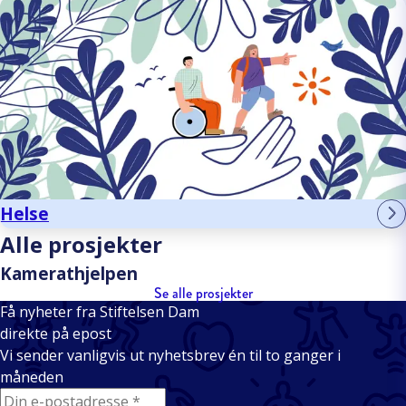
Helse
Alle prosjekter
Kamerathjelpen
Se alle prosjekter
Få nyheter fra Stiftelsen Dam
direkte på epost
Vi sender vanligvis ut nyhetsbrev én til to ganger i
måneden
E-mail