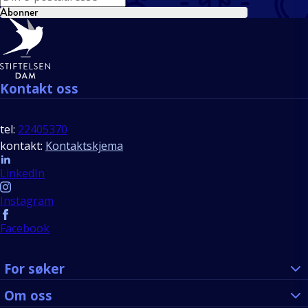
Abonner
Bunntekst
Kontakt oss
tel:
22405370
kontakt:
Kontaktskjema
Follow us
LinkedIn
Instagram
Facebook
For søker
Om oss