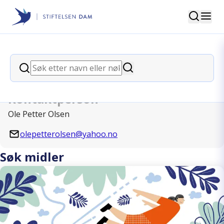
Søk
Stiftelsen Dam
back
Søk
Mannsforum
Søk
Kontaktperson
Ole Petter Olsen
olepetterolsen@yahoo.no
Søk midler