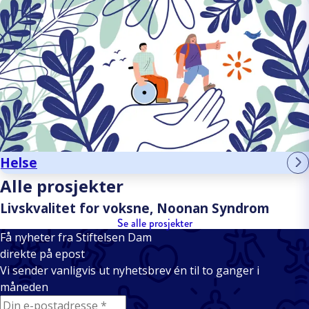
Helse
Alle prosjekter
Livskvalitet for voksne, Noonan Syndrom
Se alle prosjekter
Få nyheter fra Stiftelsen Dam
direkte på epost
Vi sender vanligvis ut nyhetsbrev én til to ganger i
måneden
E-mail