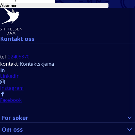
Abonner
Bunntekst
Kontakt oss
tel:
22405370
kontakt:
Kontaktskjema
Follow us
LinkedIn
Instagram
Facebook
For søker
Om oss