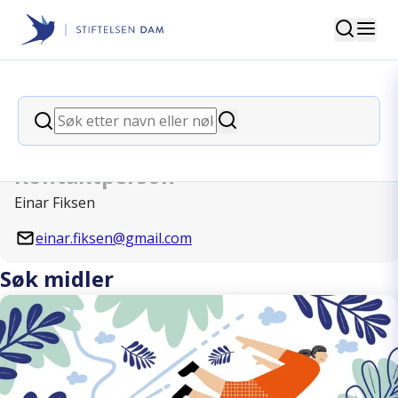
Søk
Stiftelsen Dam
back
Søk
Noonanforeningen
Søk
Kontaktperson
Einar Fiksen
einar.fiksen@gmail.com
Søk midler