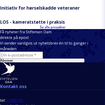
Initiativ for hørselskadde veteraner
LOS - kameratstøtte i praksis
Se alle prosjekter
Få nyheter fra Stiftelsen Dam
direkte på epost
Vi sender vanligvis ut nyhetsbrev én til to ganger i
måneden
E-mail
Abonner
Bunntekst
Kontakt oss
tel:
22405370