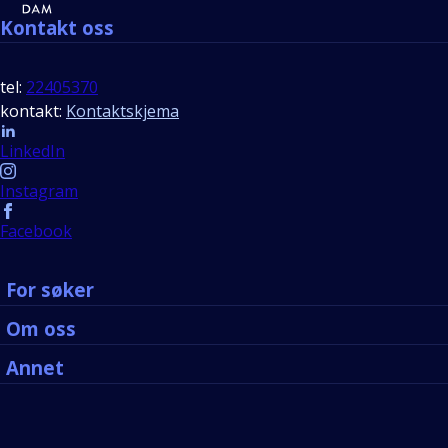
Kontakt oss
tel:
22405370
kontakt:
Kontaktskjema
Follow us
LinkedIn
Instagram
Facebook
For søker
Om oss
Annet