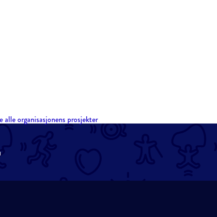
e alle organisasjonens prosjekter
n