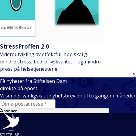
StressProffen 2.0
Videreutvikling av effektfull app skal gi
mindre stress, bedre livskvalitet – og mindre
press på helsetjenestene.
S
Få nyheter fra Stiftelsen Dam
direkte på epost
Vi sender vanligvis ut nyhetsbrev én til to ganger i månede
E-mail
Abonner
Bunntekst