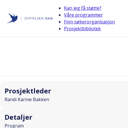
Kan jeg få støtte?
Våre programmer
Finn søkerorganisasjon
Stiftelsen Dam
Prosjektbibliotek
back
Å dele en sorg
I SAMARBEID MED
Prosjektleder
Randi Karine Bakken
Detaljer
Program