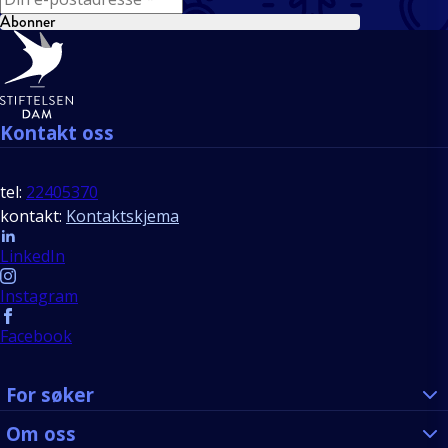
Abonner
Bunntekst
Kontakt oss
tel:
22405370
kontakt:
Kontaktskjema
Follow us
LinkedIn
Instagram
Facebook
For søker
Om oss