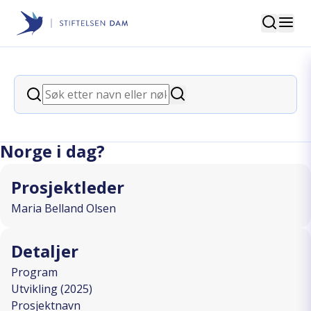
Søk
Stiftelsen Dam
back
Søk
Detektiv Downs: Hvem har
Søk
fagkompetanse om Downs syndrom i
Norge i dag?
Prosjektleder
Maria Belland Olsen
Detaljer
Program
Utvikling (2025)
Prosjektnavn