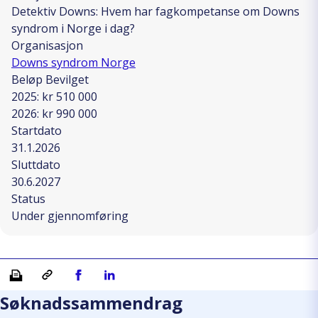
Detektiv Downs: Hvem har fagkompetanse om Downs
syndrom i Norge i dag?
Organisasjon
Downs syndrom Norge
Beløp Bevilget
2025: kr 510 000
2026: kr 990 000
Startdato
31.1.2026
Sluttdato
30.6.2027
Status
Under gjennomføring
Skriv ut
Kopiera länk
Del på Facebook
Del på Linkedin
Søknadssammendrag