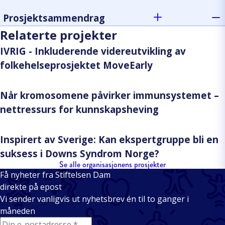
Prosjektsammendrag
Relaterte projekter
IVRIG - Inkluderende videreutvikling av
folkehelseprosjektet MoveEarly
Når kromosomene påvirker immunsystemet –
nettressurs for kunnskapsheving
Inspirert av Sverige: Kan ekspertgruppe bli en
suksess i Downs Syndrom Norge?
Se alle organisasjonens prosjekter
Få nyheter fra Stiftelsen Dam
direkte på epost
Vi sender vanligvis ut nyhetsbrev én til to ganger i
måneden
E-mail