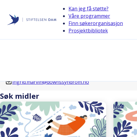
Kan jeg få støtte?
Våre programmer
Finn søkerorganisasjon
Stiftelsen Dam
Prosjektbibliotek
back
Downs syndrom Norge
Kontaktperson
Ingrid Marvin
ingrid.marvin@downssyndrom.no
Søk midler