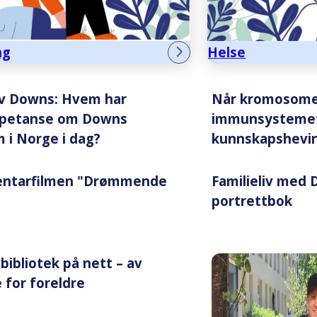
ng
Helse
v Downs: Hvem har
Når kromosome
petanse om Downs
immunsystemet 
 i Norge i dag?
kunnskapshevi
ntarfilmen "Drømmende
Familieliv med
portrettbok
bibliotek på nett – av
 for foreldre