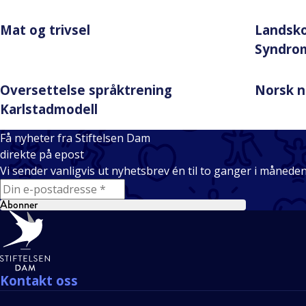
Mat og trivsel
Landsk
Syndro
Oversettelse språktrening
Norsk n
Karlstadmodell
Få nyheter fra Stiftelsen Dam
direkte på epost
Vi sender vanligvis ut nyhetsbrev én til to ganger i månede
E-mail
Abonner
Bunntekst
Kontakt oss