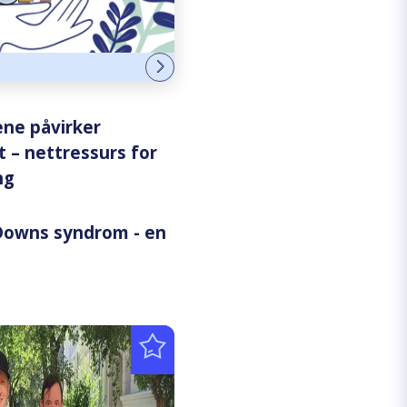
ne påvirker
– nettressurs for
ng
 Downs syndrom - en