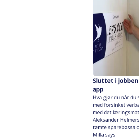
Sluttet i jobben
app
Hva gjør du når du 
med forsinket verba
med det læringsmat
Aleksander Helmersb
tømte sparebøssa o
Milla says