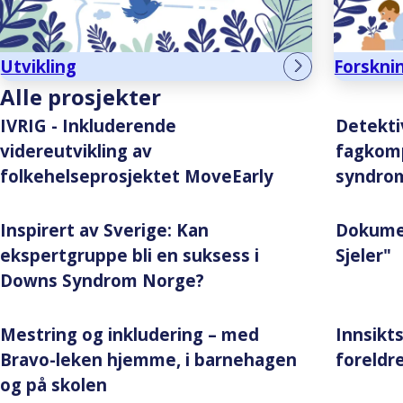
Utvikling
Forskni
Alle prosjekter
IVRIG - Inkluderende
Detekti
videreutvikling av
fagkom
folkehelseprosjektet MoveEarly
syndrom
Inspirert av Sverige: Kan
Dokume
ekspertgruppe bli en suksess i
Sjeler"
Downs Syndrom Norge?
Mestring og inkludering – med
Innsikts
Bravo-leken hjemme, i barnehagen
foreldre
og på skolen