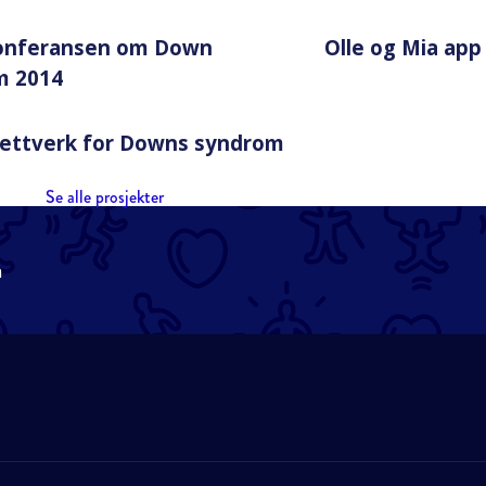
onferansen om Down
Olle og Mia app
m 2014
ettverk for Downs syndrom
Se alle prosjekter
n