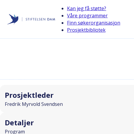
Kan jeg få støtte?
Våre programmer
Finn søkerorganisasjon
Stiftelsen Dam
Prosjektbibliotek
back
Familiedag treffpunkt Oslo
I SAMARBEID MED
Prosjektleder
Fredrik Myrvold Svendsen
Detaljer
Program