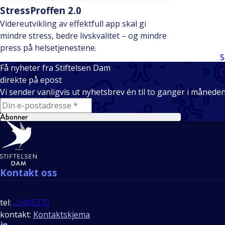
StressProffen 2.0
Videreutvikling av effektfull app skal gi
mindre stress, bedre livskvalitet – og mindre
press på helsetjenestene.
S
Få nyheter fra Stiftelsen Dam
direkte på epost
Vi sender vanligvis ut nyhetsbrev én til to ganger i månede
E-mail
Abonner
Bunntekst
Kontakt oss
tel:
22405370
kontakt:
Kontaktskjema