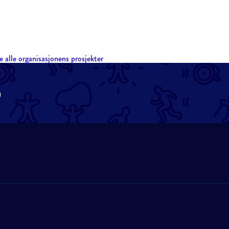
e alle organisasjonens prosjekter
n