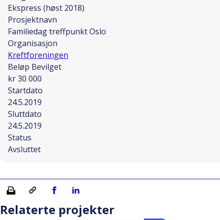
Ekspress (høst 2018)
Prosjektnavn
Familiedag treffpunkt Oslo
Organisasjon
Kreftforeningen
Beløp Bevilget
kr 30 000
Startdato
24.5.2019
Sluttdato
24.5.2019
Status
Avsluttet
Skriv ut
Kopiera länk
Del på Facebook
Del på Linkedin
Relaterte projekter