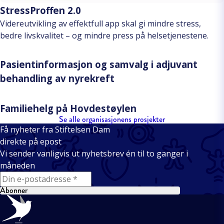
StressProffen 2.0
Videreutvikling av effektfull app skal gi mindre stress,
bedre livskvalitet – og mindre press på helsetjenestene.
Pasientinformasjon og samvalg i adjuvant
behandling av nyrekreft
Familiehelg på Hovdestøylen
Se alle organisasjonens prosjekter
Få nyheter fra Stiftelsen Dam
direkte på epost
Vi sender vanligvis ut nyhetsbrev én til to ganger i
måneden
E-mail
Abonner
Bunntekst