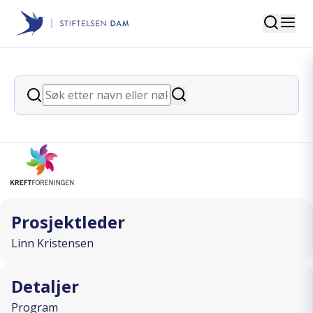
Søk
Stiftelsen Dam
back
Søk
Fysisk aktivitet på Vardesenteret
Søk
I SAMARBEID MED
Prosjektleder
Linn Kristensen
Detaljer
Program