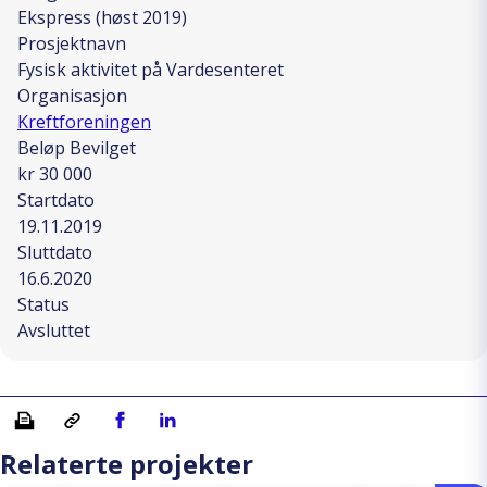
Ekspress (høst 2019)
Prosjektnavn
Fysisk aktivitet på Vardesenteret
Organisasjon
Kreftforeningen
Beløp Bevilget
kr 30 000
Startdato
19.11.2019
Sluttdato
16.6.2020
Status
Avsluttet
Skriv ut
Kopiera länk
Del på Facebook
Del på Linkedin
Relaterte projekter