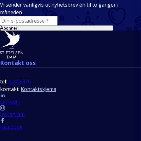
Vi sender vanligvis ut nyhetsbrev én til to ganger i
måneden
E-mail
Abonner
Bunntekst
Kontakt oss
tel:
22405370
kontakt:
Kontaktskjema
Follow us
LinkedIn
Instagram
Facebook