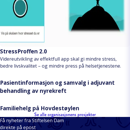
StressProffen 2.0
Videreutvikling av effektfull app skal gi mindre stress,
bedre livskvalitet – og mindre press på helsetjenestene.
Pasientinformasjon og samvalg i adjuvant
behandling av nyrekreft
Familiehelg på Hovdestøylen
Se alle organisasjonens prosjekter
Få nyheter fra Stiftelsen Dam
direkte på epost