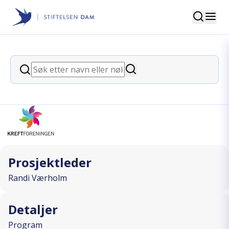
Søk
Stiftelsen Dam
back
Søk
Hvorfor må du dø pappa?
Søk
I SAMARBEID MED
Prosjektleder
Randi Værholm
Detaljer
Program