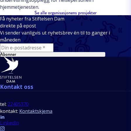
hjemmetjenesten.
Se alle organisasjonens prosjekter
Få nyheter fra Stiftelsen Dam
direkte på epost
Vi sender vanligvis ut nyhetsbrev én til to ganger i
måneden
E-mail
Abonner
Bunntekst
Kontakt oss
tel:
22405370
kontakt:
Kontaktskjema
Follow us
LinkedIn