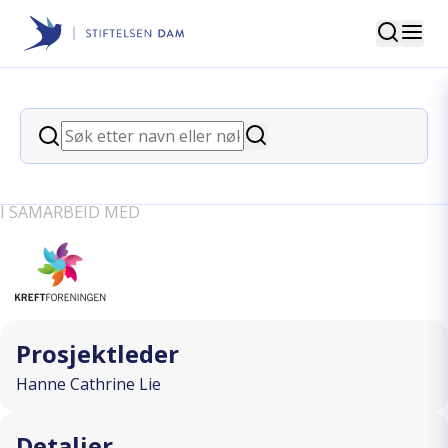
Søk
Stiftelsen Dam
back
Søk
Pasientinformasjon og samvalg i
Søk
adjuvant behandling av nyrekreft
I SAMARBEID MED
Prosjektleder
Hanne Cathrine Lie
Detaljer