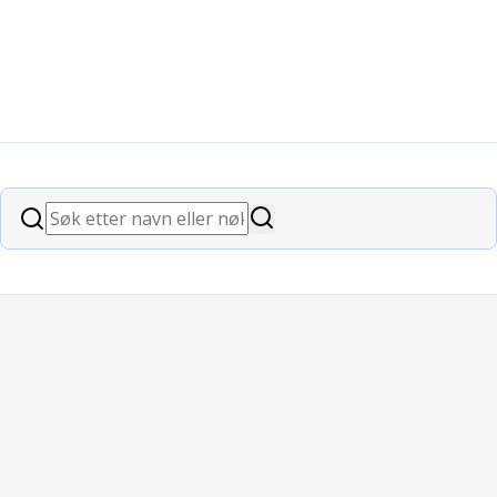
m koronapandemi
Søk
Søk