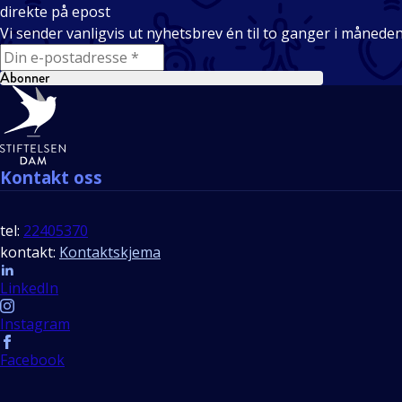
direkte på epost
Vi sender vanligvis ut nyhetsbrev én til to ganger i månede
E-mail
Abonner
Bunntekst
Kontakt oss
tel:
22405370
kontakt:
Kontaktskjema
Follow us
LinkedIn
Instagram
Facebook