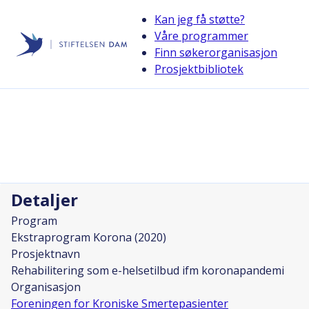
Kan jeg få støtte?
Våre programmer
Finn søkerorganisasjon
Stiftelsen Dam
Prosjektbibliotek
back
Rehabilitering som e-helsetilbud if
Prosjektleder
Eirik Lind Irgens
Detaljer
Program
Ekstraprogram Korona (2020)
Prosjektnavn
Rehabilitering som e-helsetilbud ifm koronapandemi
Organisasjon
Foreningen for Kroniske Smertepasienter