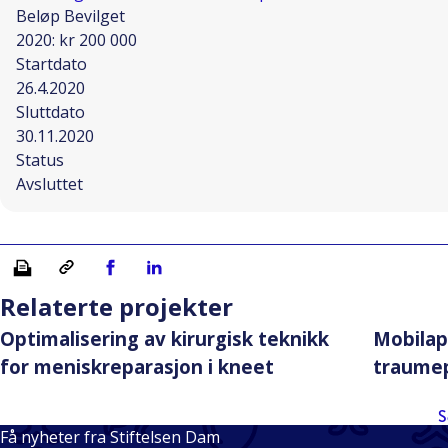
Beløp Bevilget
2020: kr 200 000
Startdato
26.4.2020
Sluttdato
30.11.2020
Status
Avsluttet
Skriv ut
Kopiera länk
Del på Facebook
Del på Linkedin
Relaterte projekter
Optimalisering av kirurgisk teknikk
Mobilap
for meniskreparasjon i kneet
traumep
S
Få nyheter fra Stiftelsen Dam