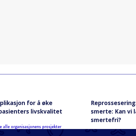
plikasjon for å øke
Reprosseserings
asienters livskvalitet
smerte: Kan vi l
smertefri?
e alle organisasjonens prosjekter