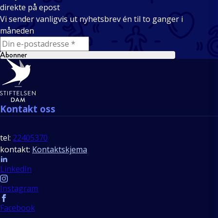
direkte på epost
Vi sender vanligvis ut nyhetsbrev én til to ganger i
måneden
E-mail
Abonner
Bunntekst
Kontakt oss
tel:
22405370
kontakt:
Kontaktskjema
Follow us
LinkedIn
Instagram
Facebook