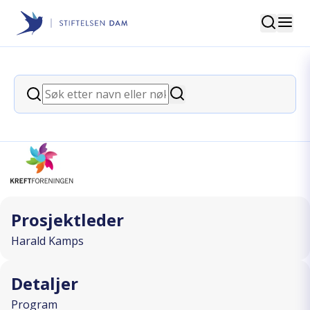
Søk
Stiftelsen Dam
back
Søk
Ressurspersoner i helseregion 4
Søk
I SAMARBEID MED
Prosjektleder
Harald Kamps
Detaljer
Program