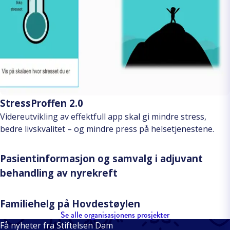
StressProffen 2.0
Videreutvikling av effektfull app skal gi mindre stress,
bedre livskvalitet – og mindre press på helsetjenestene.
Pasientinformasjon og samvalg i adjuvant
behandling av nyrekreft
Familiehelg på Hovdestøylen
Se alle organisasjonens prosjekter
Få nyheter fra Stiftelsen Dam