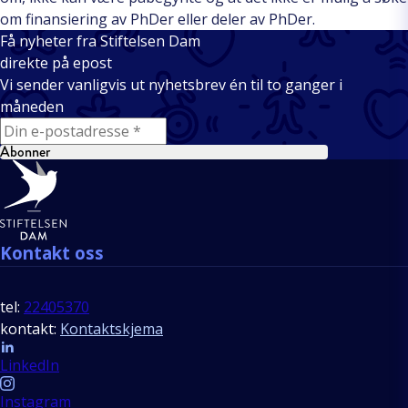
om finansiering av PhDer eller deler av PhDer.
Få nyheter fra Stiftelsen Dam
direkte på epost
Vi sender vanligvis ut nyhetsbrev én til to ganger i
måneden
E-mail
Abonner
Bunntekst
Kontakt oss
tel:
22405370
kontakt:
Kontaktskjema
Follow us
LinkedIn
Instagram