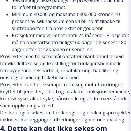
Selvstendige, ikke påbegynte prosjekter i tråd med
formålet til programmet.
Minimum 40.000 og maksimalt 400.000 kroner. 10
prosent av søknadssummen vil bli holdt tilbake til
sluttrapporten fra prosjektet er godkjent.
Prosjekter med varighet inntil 24 måneder. Prosjektet
må ha oppstartsdato tidligst 60 dager og senest 180
dager etter at søknaden er sendt inn.
Prosjekter med helseformål
omfatter blant annet arbeid
for økt deltakelse og likestilling for funksjonshemmede,
forebyggende helsearbeid, rehabilitering, habilitering,
omsorgsarbeid og folkehelsearbeid.
Prosjekter kan for eksempel rette seg mot utfordringer
knyttet til tjenester, tilbud og tiltak for funksjonshemmede,
kronisk syke, akutt syke, pårørende og andre nærstående,
samt opplysningsarbeid.
Det kan også søkes om forsknings- og utviklingsprosjekter
inkludert kartlegginger, utredninger og metodeutvikling.
4. Dette kan det ikke søkes om