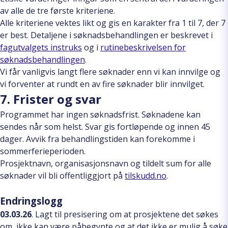
av alle de tre første kriteriene.
Alle kriteriene vektes likt og gis en karakter fra 1 til 7, der 7
er best. Detaljene i søknadsbehandlingen er beskrevet i
fagutvalgets instruks
og i
rutinebeskrivelsen for
søknadsbehandlingen
.
Vi får vanligvis langt flere søknader enn vi kan innvilge og
vi forventer at rundt en av fire søknader blir innvilget.
7. Frister og svar
Programmet har ingen søknadsfrist. Søknadene kan
sendes når som helst. Svar gis fortløpende og innen 45
dager. Avvik fra behandlingstiden kan forekomme i
sommerferieperioden.
Prosjektnavn, organisasjonsnavn og tildelt sum for alle
søknader vil bli offentliggjort på
tilskudd.no
.
Endringslogg
03.03.26
. Lagt til presisering om at prosjektene det søkes
om, ikke kan være påbegynte og at det ikke er mulig å søke