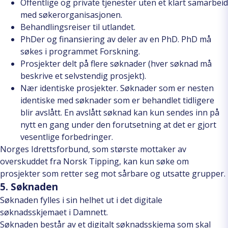
Offentlige og private tjenester uten et klart samarbeid
med søkerorganisasjonen.
Behandlingsreiser til utlandet.
PhDer og finansiering av deler av en PhD. PhD må
søkes i programmet Forskning.
Prosjekter delt på flere søknader (hver søknad må
beskrive et selvstendig prosjekt).
Nær identiske prosjekter. Søknader som er nesten
identiske med søknader som er behandlet tidligere
blir avslått. En avslått søknad kan kun sendes inn på
nytt en gang under den forutsetning at det er gjort
vesentlige forbedringer.
Norges Idrettsforbund, som største mottaker av
overskuddet fra Norsk Tipping, kan kun søke om
prosjekter som retter seg mot sårbare og utsatte grupper.
5. Søknaden
Søknaden fylles i sin helhet ut i det digitale
søknadsskjemaet i Damnett.
Søknaden består av
et digitalt søknadsskjema
som skal