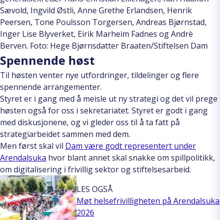
Sævold, Ingvild Østli, Anne Grethe Erlandsen, Henrik
Peersen, Tone Poulsson Torgersen, Andreas Bjørnstad,
Inger Lise Blyverket, Eirik Marheim Fadnes og Andrè
Berven. Foto: Hege Bjørnsdatter Braaten/Stiftelsen Dam
Spennende høst
Til høsten venter nye utfordringer, tildelinger og flere
spennende arrangementer.
Styret er i gang med å meisle ut ny strategi og det vil prege
høsten også for oss i sekretariatet. Styret er godt i gang
med diskusjonene, og vi gleder oss til å ta fatt på
strategiarbeidet sammen med dem.
Men først skal vil
Dam være godt representert under
Arendalsuka
hvor blant annet skal snakke om spillpolitikk,
om digitalisering i frivillig sektor og stiftelsesarbeid.
LES OGSÅ
Møt helsefrivilligheten på Arendalsuka
2026