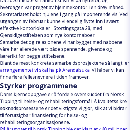
Da 2026 meldte sin ankomst var vi på flyttefot, og
hverdagen var preget av hjemmekontor i en drøy måned.
Sekretariatet holdt hjulene i gang på imponerende vis. Ved
utgangen av februar kunne vi endelig flytte inn i svært
effektive kontorlokaler i Stortingsgata 28, med
Gjensidigestiftelsen som nye kontornaboer.
Samarbeidet og relasjonene vi har bygget med naboene
våre har allerede vært både spennende, givende og
lærerikt for begge stiftelsene.
Blant de mest konkrete samarbeidsprosjektene så langt, er
arrangementet vi skal ha på Arendalsuka
. Vi håper vi kan
finne flere fellesnevnere i tiden framover.
Styrker programmene
Dams kjerneoppgave er å fordele overskuddet fra Norsk
Tipping til helse- og rehabiliteringsformål. Å kvalitetssikre
søknadsprosessene er det viktigste vi gjør, slik at vi bidrar
til forutsigbar finansiering for helse- og
rehabiliteringsorganisasjonene.
På årsmøtet til Norsk Tipping ble det klart at 440 millioner