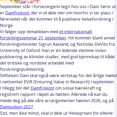
September står i forskningens tegn hos oss i Dam. Først ut
er
Damfrokost
, der vi vil dele mer om hvorfor vi tar plass i
førersetet når det kommer til å publisere helseforskning i
Norge.
Vi følger opp tematikken med
et internasjonalt
forskningsseminar 21. september
. Hit kommer blant annet
forskningsminister Sigrun Aasland, og Nicholas DeVito fra
University of Oxford. Han er en ledende stemme innen
publisering av kliniske studier, med god kjennskap til både
det britiske og nordiske arbeidet med
forskningspublisering.
Stiftelsen Dam skal også være vertskap for det årlige møtet
i nettverket EViR (Ensuring Value in Research) i september.
I tillegg blir det
Damfrokost
om sosial bærekraft og
registrert rapport i løpet av høsten. Allerede nå kan du
melde deg på alle våre arrangementer høsten 2026, og på
Dampulsen 2027
.
Sist, men ikke minst, skal vi dele ut Helseprisen for ellevte