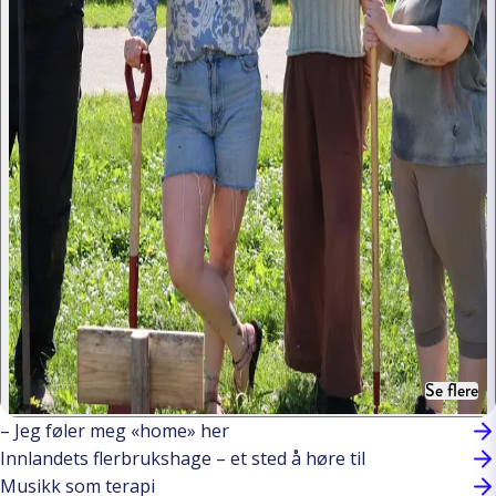
Se flere
– Jeg føler meg «home» her
Innlandets flerbrukshage – et sted å høre til
Musikk som terapi