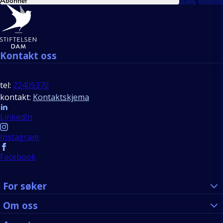
Abonner
Bunntekst
Kontakt oss
tel:
22405370
kontakt:
Kontaktskjema
Follow us
LinkedIn
Instagram
Facebook
For søker
Om oss