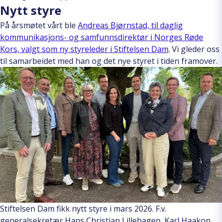
Nytt styre
På årsmøtet vårt ble
Andreas Bjørnstad, til daglig
kommunikasjons- og samfunnsdirektør i Norges Røde
Kors, valgt som ny styreleder i Stiftelsen Dam
. Vi gleder oss
til samarbeidet med han og det nye styret i tiden framover.
Stiftelsen Dam fikk nytt styre i mars 2026. F.v.
generalsekretær Hans Christian Lillehagen, Karl Haakon